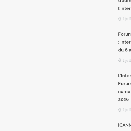
d’adm
l’Int
1 jui
Forum
: Int
du 6 a
1 jui
L’Inte
Forum
numér
2026
1 jui
ICANN8