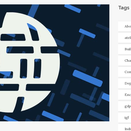
Tags
Abo
ate
Bui
Cha
Con
Dep
Enc
gdp
igf
Ind