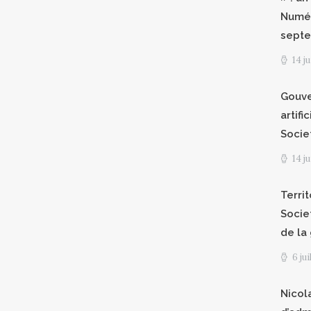
Numér
septe
14 j
Gouve
artifi
Socie
14 j
Territ
Socie
de la
6 ju
Nicol