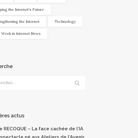
ping the Internet's Future
engthening the Internet
Technology
 Week in Internet News
erche
cher :
ères actus
ce RECOQUE – La face cachée de l’IA
 spectacle né aux Ateliers de l’Avenir