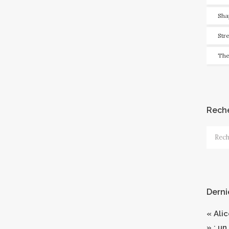
Sha
Str
The
Rech
Recher
Derni
« Ali
» : un