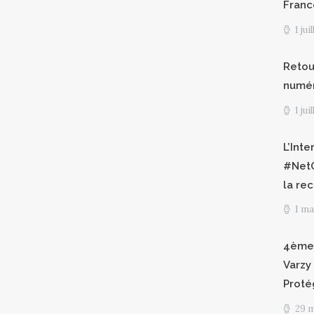
Franc
1 jui
Retour
numéri
1 jui
L’Int
#NetG
la re
1 ma
4èmes
Varzy 
Proté
29 