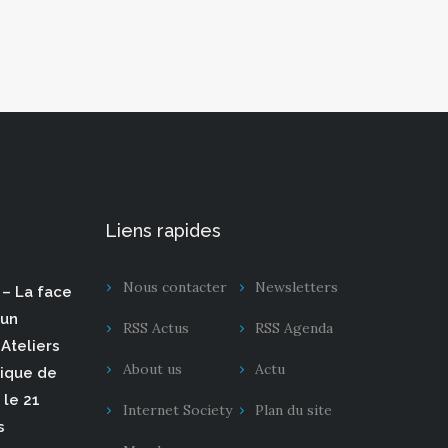
Liens rapides
Nous contacter
Newsletters
– La face
 un
RSS Actus
RSS Agenda
Ateliers
About us
Actu
rique de
 le 21
Internet Society
Plan du site
s