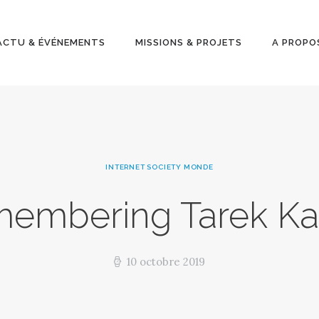
ACTU &
ÉVÉNEMENT
ACTU & ÉVÉNEMENTS
MISSIONS & PROJETS
A PROPO
S
MISSIONS &
PROJETS
INTERNET SOCIETY MONDE
A PROPOS
embering Tarek K
10 octobre 2019