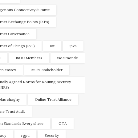
igenous Connectivity Summit
ernet Exchange Points (IXPs)
ernet Governance
ernet of Things (IoT)
iot
ipv6
c
ISOC Members
isoc monde
ien castex
Multi-Stakeholder
ually Agreed Norms for Routing Security
NRS)
olas chagny
Online Trust Alliance
ine Trust Audit
n Standards Everywhere
OTA
vacy
rgpd
Security