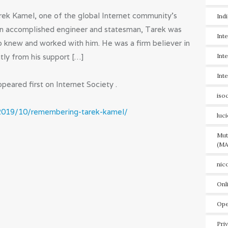
ek Kamel, one of the global Internet community’s
Ind
An accomplished engineer and statesman, Tarek was
Int
o knew and worked with him. He was a firm believer in
tly from his support […]
Int
Int
ared first on Internet Society .
iso
/2019/10/remembering-tarek-kamel/
luc
Mut
(MA
nic
Onl
Ope
Pri