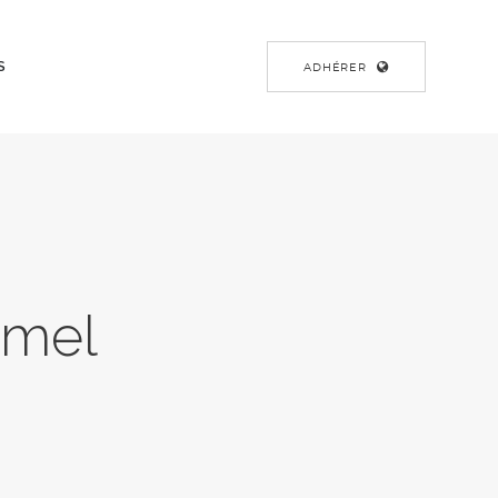
S
ADHÉRER
amel