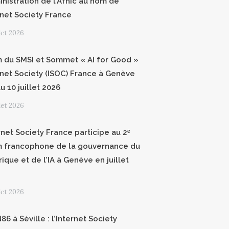
inistration de l’Afnic au nom de
ernet Society France
llet 2026
 du SMSI et Sommet « AI for Good »
ernet Society (ISOC) France à Genève
u 10 juillet 2026
llet 2026
rnet Society France participe au 2ᵉ
 francophone de la gouvernance du
ique et de l’IA à Genève en juillet
llet 2026
6 à Séville : l’Internet Society