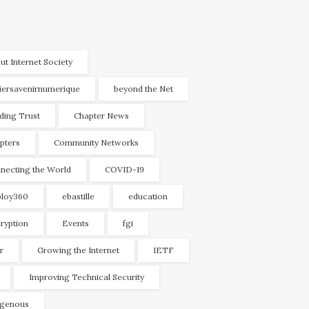
ut Internet Society
liersavenirnumerique
beyond the Net
lding Trust
Chapter News
pters
Community Networks
necting the World
COVID-19
loy360
ebastille
education
ryption
Events
fgi
r
Growing the Internet
IETF
Improving Technical Security
igenous