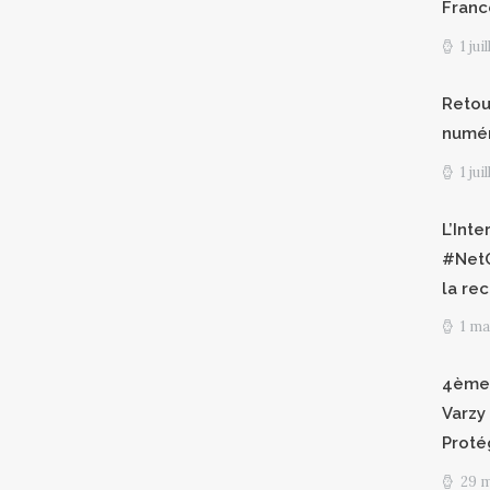
Franc
1 jui
Retour
numéri
1 jui
L’Int
#NetG
la re
1 ma
4èmes
Varzy 
Proté
29 