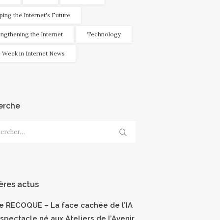
ping the Internet's Future
engthening the Internet
Technology
 Week in Internet News
erche
cher :
ères actus
ce RECOQUE – La face cachée de l’IA
 spectacle né aux Ateliers de l’Avenir