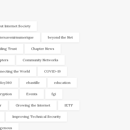
ut Internet Society
liersavenirnumerique
beyond the Net
lding Trust
Chapter News
pters
Community Networks
necting the World
COVID-19
loy360
ebastille
education
ryption
Events
fgi
r
Growing the Internet
IETF
Improving Technical Security
igenous