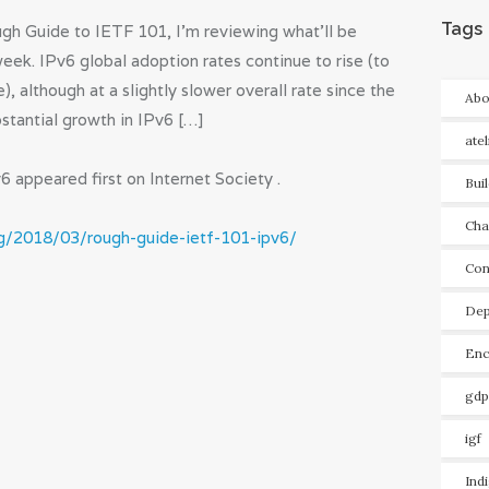
Tags
ough Guide to IETF 101, I’m reviewing what’ll be
ek. IPv6 global adoption rates continue to rise (to
 although at a slightly slower overall rate since the
Abo
bstantial growth in IPv6 […]
ate
 appeared first on Internet Society .
Bui
Cha
og/2018/03/rough-guide-ietf-101-ipv6/
Con
Dep
Enc
gdp
igf
Ind