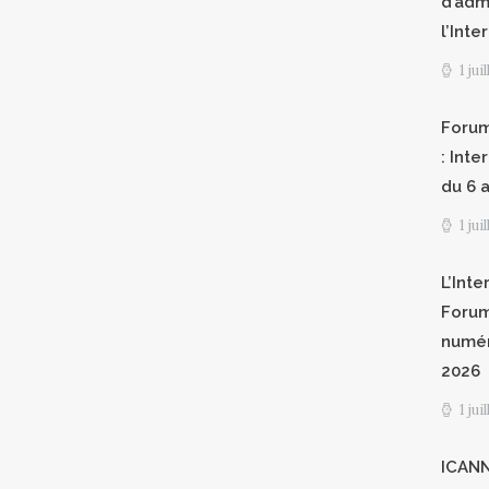
d’adm
l’Int
1 jui
Forum
: Int
du 6 a
1 jui
L’Inte
Forum
numér
2026
1 jui
ICANN8