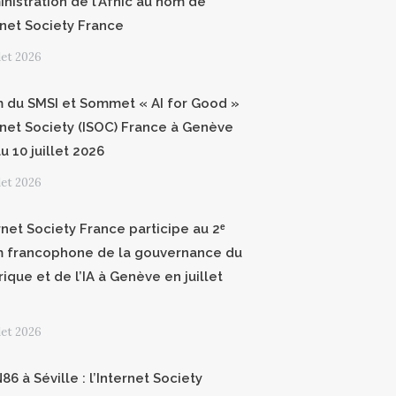
inistration de l’Afnic au nom de
ernet Society France
llet 2026
 du SMSI et Sommet « AI for Good »
ernet Society (ISOC) France à Genève
u 10 juillet 2026
llet 2026
rnet Society France participe au 2ᵉ
 francophone de la gouvernance du
ique et de l’IA à Genève en juillet
llet 2026
6 à Séville : l’Internet Society