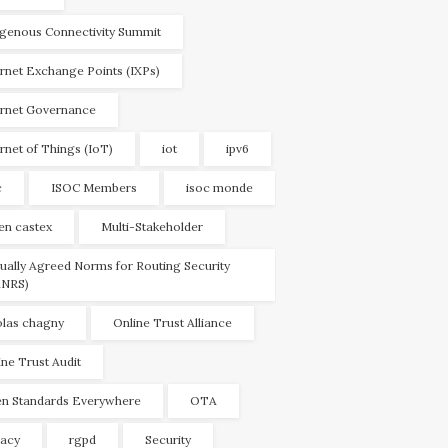
igenous Connectivity Summit
ernet Exchange Points (IXPs)
ernet Governance
ernet of Things (IoT)
iot
ipv6
c
ISOC Members
isoc monde
ien castex
Multi-Stakeholder
ually Agreed Norms for Routing Security
NRS)
olas chagny
Online Trust Alliance
ine Trust Audit
n Standards Everywhere
OTA
vacy
rgpd
Security