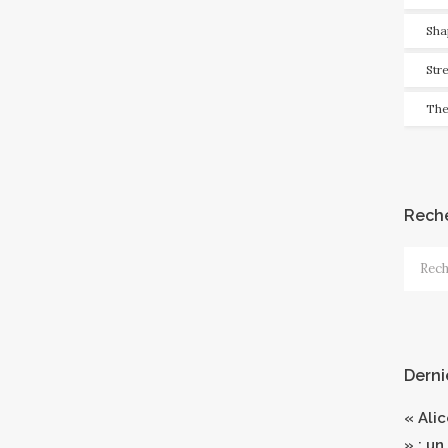
Sha
Str
The
Rech
Recher
Derni
« Ali
» : un