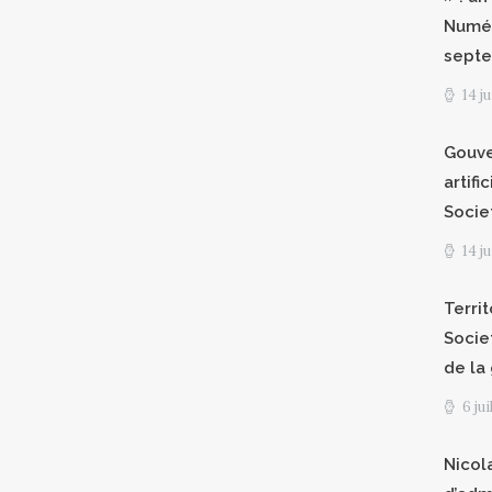
Numér
septe
14 j
Gouve
artifi
Socie
14 j
Territ
Socie
de la
6 ju
Nicol