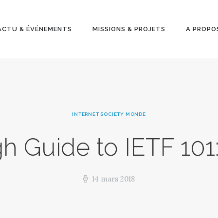
ACTU &
ÉVÉNEMENT
ACTU & ÉVÉNEMENTS
MISSIONS & PROJETS
A PROPO
S
MISSIONS &
PROJETS
INTERNET SOCIETY MONDE
A PROPOS
h Guide to IETF 101:
14 mars 2018