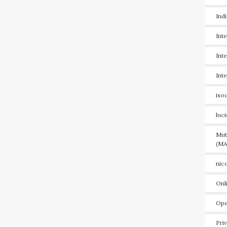
Ind
Int
Int
Int
iso
luc
Mut
(MA
nic
Onl
Ope
Pri