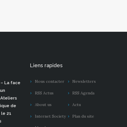
Liens rapides
Nous contacter
Newsletters
– La face
 un
RSS Actus
RSS Agenda
Ateliers
About us
Actu
rique de
 le 21
Internet Society
Plan du site
s